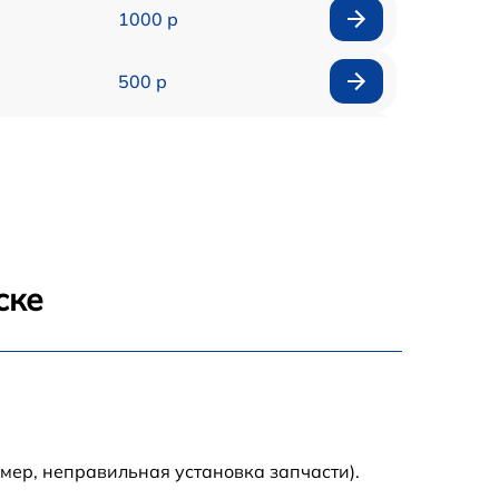
1000 р
500 р
500 р
450 р
500 р
ске
500 р
500 р
500 р
мер, неправильная установка запчасти).