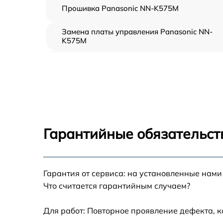
Прошивка Panasonic NN-K575M
Замена платы управления Panasonic NN-
K575M
Ремонт платы управления (восстановление)
Panasonic NN-K575M
Замена датчиков Panasonic NN-K575M
Замена вентилятора Panasonic NN-K575M
Гарантийные обязательст
Ремонт магнетрона Panasonic NN-K575M
Гарантия от сервиса: на установленные нами
Ремонт волновода Panasonic NN-K575M
Что считается гарантийным случаем?
Ремонт переключателей режимов Panasoni
NN-K575M
Для работ: Повторное проявление дефекта, 