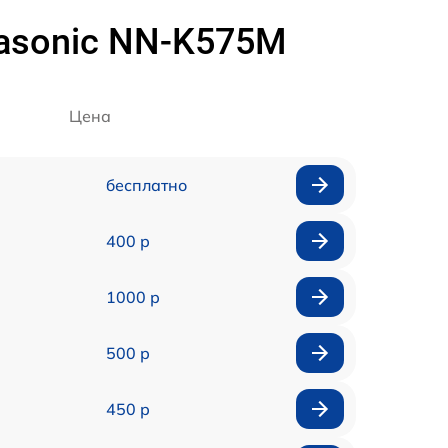
asonic NN-K575M
Цена
бесплатно
400 р
1000 р
500 р
450 р