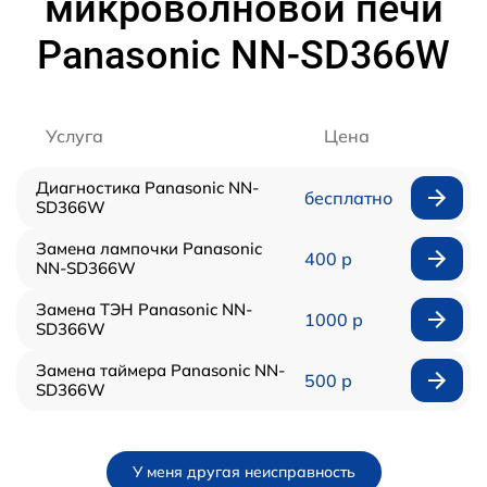
микроволновой печи
Panasonic NN-SD366W
Услуга
Цена
Диагностика Panasonic NN-
бесплатно
SD366W
Замена лампочки Panasonic
400 р
NN-SD366W
Замена ТЭН Panasonic NN-
1000 р
SD366W
Замена таймера Panasonic NN-
500 р
SD366W
У меня другая неисправность