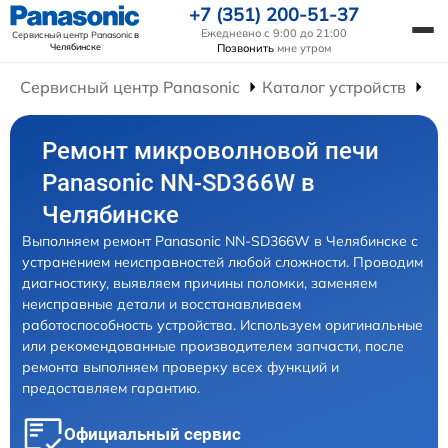
+7 (351) 200-51-37
Ежедневно с 9:00 до 21:00
Сервисный центр Panasonic
в
Челябинске
Позвонить
мне утром
Сервисный центр Panasonic
Каталог устройств
Ре
Ремонт микроволновой печи
Panasonic NN-SD366W в
Челябинске
Выполняем ремонт Panasonic NN-SD366W в Челябинске с
устранением неисправностей любой сложности. Проводим
диагностику, выявляем причины поломки, заменяем
неисправные детали и восстанавливаем
работоспособность устройства. Используем оригинальные
или рекомендованные производителем запчасти, после
ремонта выполняем проверку всех функций и
предоставляем гарантию.
Официальный сервис