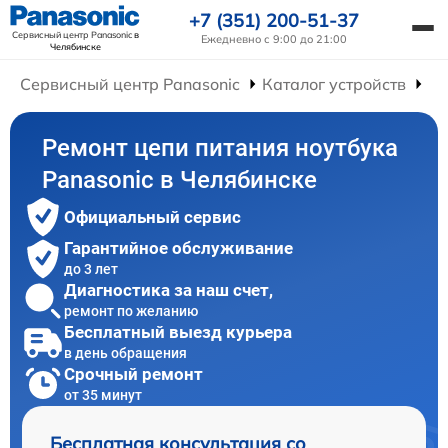
+7 (351) 200-51-37
Сервисный центр Panasonic
в
Ежедневно с 9:00 до 21:00
Челябинске
Сервисный центр Panasonic
Каталог устройств
Ре
Ремонт цепи питания ноутбука
Panasonic в Челябинске
Официальный сервис
Гарантийное обслуживание
до 3 лет
Диагностика за наш счет,
ремонт по желанию
Бесплатный выезд курьера
в день обращения
Срочный ремонт
от 35 минут
Бесплатная консультация со