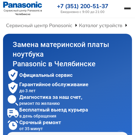
+7 (351) 200-51-37
Сервисный центр Panasonic
в
Ежедневно с 9:00 до 21:00
Челябинске
Сервисный центр Panasonic
Каталог устройств
Ре
Замена материнской платы
ноутбука
Panasonic в Челябинске
Официальный сервис
Гарантийное обслуживание
до 3 лет
Диагностика за наш счет,
ремонт по желанию
Бесплатный выезд курьера
в день обращения
Срочный ремонт
от 35 минут